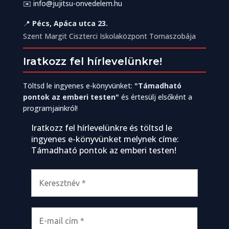
✉️
info@jujitsu-onvedelem.hu
📍
Pécs, Apáca utca 23.
Szent Margit Ciszterci Iskolaközpont Tornaszobája
Iratkozz fel hírlevelünkre!
Töltsd le ingyenes e-könyvünket:
"Támadható
pontok az emberi testen"
és értesülj elsőként a
programjainkról!
Iratkozz fel hírlevelünkre és töltsd le
ingyenes e-könyvünket melynek címe:
Támadható pontok az emberi testen!