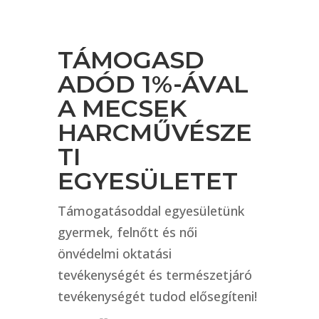
TÁMOGASD
ADÓD 1%-ÁVAL
A MECSEK
HARCMŰVÉSZE
TI
EGYESÜLETET
Támogatásoddal egyesületünk
gyermek, felnőtt és női
önvédelmi oktatási
tevékenységét és természetjáró
tevékenységét tudod elősegíteni!