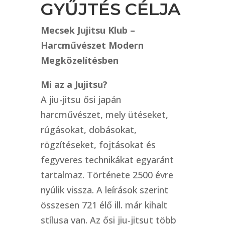
GYŰJTÉS CÉLJA
Mecsek Jujitsu Klub –
Harcművészet Modern
Megközelítésben
Mi az a Jujitsu?
A jiu-jitsu ősi japán
harcművészet, mely ütéseket,
rúgásokat, dobásokat,
rögzítéseket, fojtásokat és
fegyveres technikákat egyaránt
tartalmaz. Története 2500 évre
nyúlik vissza. A leírások szerint
összesen 721 élő ill. már kihalt
stílusa van. Az ősi jiu-jitsut több