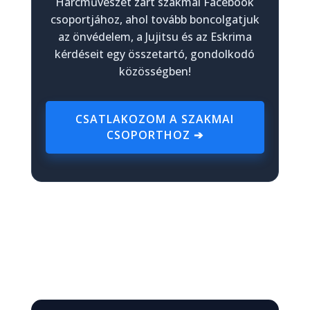
Harcművészet zárt szakmai Facebook
csoportjához, ahol tovább boncolgatjuk
az önvédelem, a Jujitsu és az Eskrima
kérdéseit egy összetartó, gondolkodó
közösségben!
CSATLAKOZOM A SZAKMAI
CSOPORTHOZ ➔