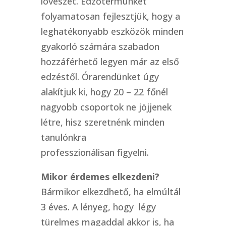
lövészet. Edzőtermünket
folyamatosan fejlesztjük, hogy a
leghatékonyabb eszközök minden
gyakorló számára szabadon
hozzáférhető legyen már az első
edzéstől. Órarendünket úgy
alakítjuk ki, hogy 20 – 22 főnél
nagyobb csoportok ne jöjjenek
létre, hisz szeretnénk minden
tanulónkra
professzionálisan figyelni.
Mikor érdemes elkezdeni?
Bármikor elkezdhető, ha elmúltál
3 éves. A lényeg, hogy légy
türelmes magaddal akkor is, ha