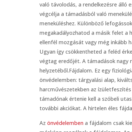
való távolodás, a rendelkezésre álló
végcélja a támadásból való menekülés
meneküléshez. Különböző lefogássokk
megakadályozhatod a másik felet a h
ellenfél mozgását vagy még inkább ha
Ugyan így csökkentheted a feléd érk
végtag eredőjét. A támadások nagy rés
helyzetéből.Fájdalom. Ez egy fiziológ
önvédelemben: tárgyalási alap, kivált
harcművészetekben az ízületfeszítés 
támadónak értenie kell a szóbeli uta
további akciókat. A hirtelen éles fájd
Az
önvédelemben
a fájdalom csak ki