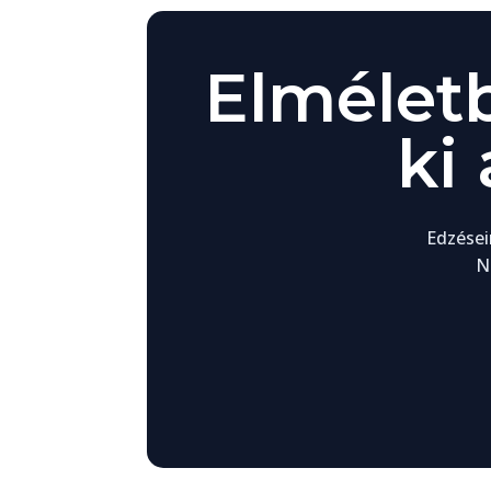
Elmélet
ki
Edzései
N