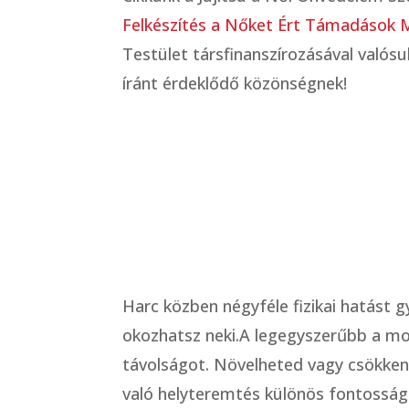
Felkészítés a Nőket Ért Támadások 
Testület társfinanszírozásával valós
íránt érdeklődő közönségnek!
Harc közben négyféle fizikai hatást 
okozhatsz neki.A legegyszerűbb a moz
távolságot. Növelheted vagy csökken
való helyteremtés különös fontosságú.