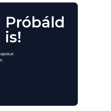
 Próbáld
is!
lapokat.
m.