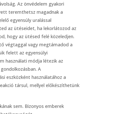
távolság. Az önvédelem gyakori
elyett teremthetsz magadnak a
elő egyensúly uralással
d az ütéseidet, ha lekorlátozod az
d, hogy az ütésed felé közeledjen.
z ütő végtaggal vagy megtámadod a
ik felett az egyensúlyi
om használati módja létezik az
 a gondolkozásban. A
ási eszközként használatához a
akció társul, mellyel előkészíthetünk
.
nikának sem. Bizonyos emberek