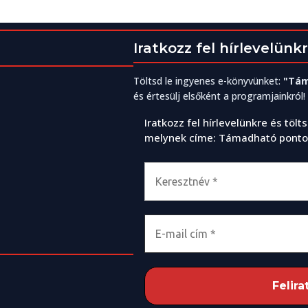
Iratkozz fel hírlevelünkr
Töltsd le ingyenes e-könyvünket:
"Tám
és értesülj elsőként a programjainkról!
Iratkozz fel hírlevelünkre és töl
melynek címe: Támadható pontok