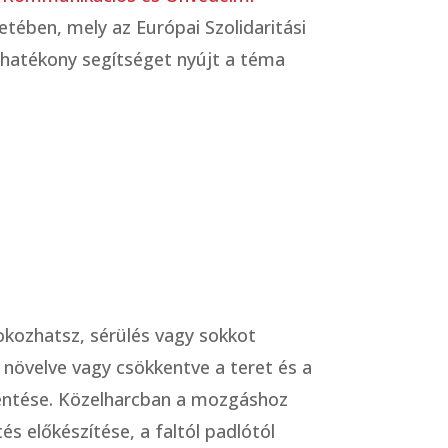
tében, mely az Európai Szolidaritási
y hatékony segítséget nyújt a téma
 okozhatsz, sérülés vagy sokkot
 növelve vagy csökkentve a teret és a
kentése. Közelharcban a mozgáshoz
s előkészítése, a faltól padlótól