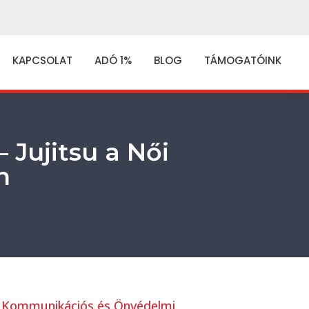
KAPCSOLAT
ADÓ 1%
BLOG
TÁMOGATÓINK
 Jujitsu a Női
n
a
Kommunikációs és Önvédelmi