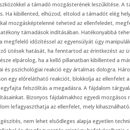
 eszközökkel a támadó mozgásterének leszűkítése. A 
. Ha kibillented, elhúzod, eltolod a támadót elég h
al mozgásképtelenné teheted az ellenfeledet, megfel
atékony támadások indításában. Hatékonyabbá tehete
 megfelelő időzítéssel az egyensúlyát úgy manipulálo
ező ütések hatását, ha fenntartod az érintkezést a
ze elpárolog, ha a kellő pillanatban kibillented a más
iai és pszichológiai reakció egy ártalmas dologra. Hár
son egy előrelátható reakciót, blokkolja az ellenfelet
egyfajta felszólítás a megadásra. A fájdalom tárgyal
sításainkat. Bizonyos fájdalmakhoz egyedi mozgásos re
alom lefagyaszthatja az ellenfelet, mely kihasználható
egészítés, nem lehet elsődleges alapja egyetlen tech