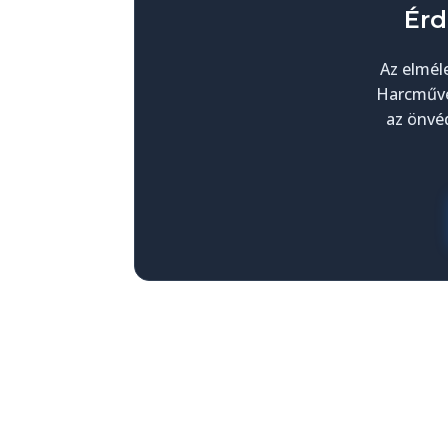
Érd
Az elmél
Harcművé
az önvéd