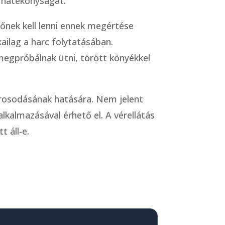
a hatékonyságát.
tőnek kell lenni ennek megértése
ailag a harc folytatásában.
megpróbálnak ütni, törött könyékkel
árosodásának hatására. Nem jelent
lkalmazásával érhető el. A vérellátás
 áll-e.