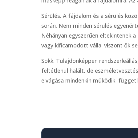
másképp reagálnak a fájdalomra. Az 
Sérülés. A fájdalom és a sérülés köz
során. Nem minden sérülés egyenérték
Néhányan egyszerűen eltekintenek a f
vagy kificamodott vállal viszont ők s
Sokk. Tulajdonképpen rendszerleállás
feltétlenül halált, de eszméletveszt
elvágása mindenkin működik független