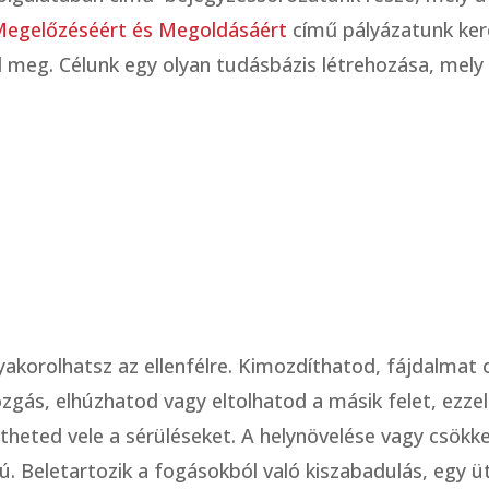
Megelőzéséért és Megoldásáért
című pályázatunk kere
ul meg. Célunk egy olyan tudásbázis létrehozása, mel
gyakorolhatsz az ellenfélre. Kimozdíthatod, fájdalmat
gás, elhúzhatod vagy eltolhatod a másik felet, ezzel
theted vele a sérüléseket. A helynövelése vagy csök
 Beletartozik a fogásokból való kiszabadulás, egy üté