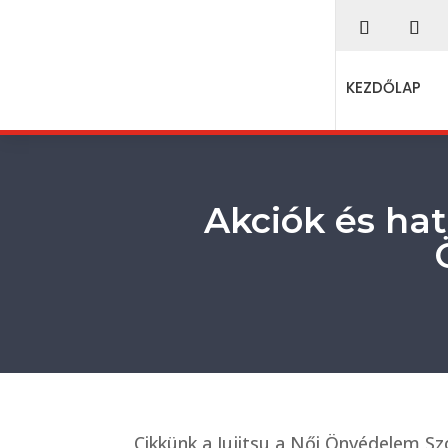
KEZDŐLAP
Akciók és hat
Cikkünk a Jujitsu a Női Önvédelem S