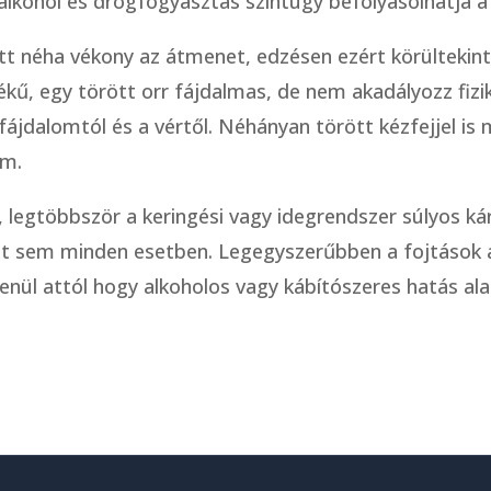
alkohol és drogfogyasztás szintúgy befolyásolhatja 
ött néha vékony az átmenet, edzésen ezért körültekin
ű, egy törött orr fájdalmas, de nem akadályozz fizik
ájdalomtól és a vértől. Néhányan törött kézfejjel is 
em.
, legtöbbször a keringési vagy idegrendszer súlyos k
ést sem minden esetben. Legegyszerűbben a fojtások a
ül attól hogy alkoholos vagy kábítószeres hatás alatt