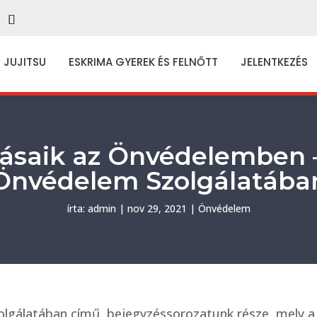
JUJITSU
ESKRIMA GYEREK ÉS FELNŐTT
JELENTKEZÉS
ásaik az Önvédelemben –
Önvédelem Szolgálatába
írta:
admin
|
nov 29, 2021
|
Önvédelem
zolgálatában című bejegyzéssorozatunk része, mely 