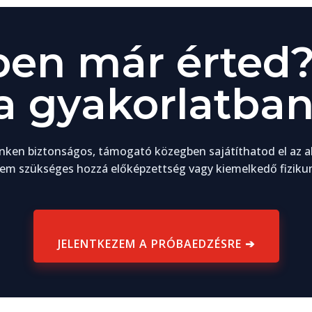
ben már érted?
 a gyakorlatban 
nken biztonságos, támogató közegben sajátíthatod el az a
em szükséges hozzá előképzettség vagy kiemelkedő fiziku
JELENTKEZEM A PRÓBAEDZÉSRE ➔