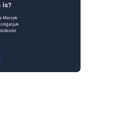
 is?
 a Mecsek
colgatjuk
ondolkodó