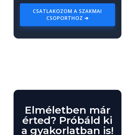
CSATLAKOZOM A SZAKMAI
CSOPORTHOZ ➔
Elméletben már
érted? Próbáld ki
a gyakorlatban is!